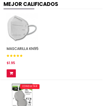
MEJOR CALIFICADOS
AGREGAR AL CARRITO
AGREGAR AL CARRITO
MASCARILLA KN95
$1.95
CONSULTAR