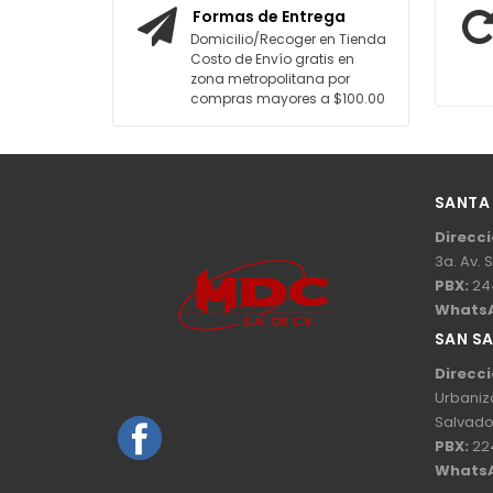
Formas de Entrega
Domicilio/Recoger en Tienda
Costo de Envío gratis en
zona metropolitana por
compras mayores a $100.00
SANTA
Direcci
3a. Av. 
PBX:
24
Whats
SAN S
Direcci
Urbaniz
Salvado
PBX:
22
Whats