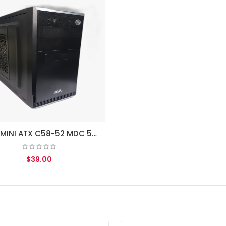
CASE MINI ATX C58-52 MDC 550W USB 3.0 GRADO "B"
$39.00
AGREGAR AL CARRITO