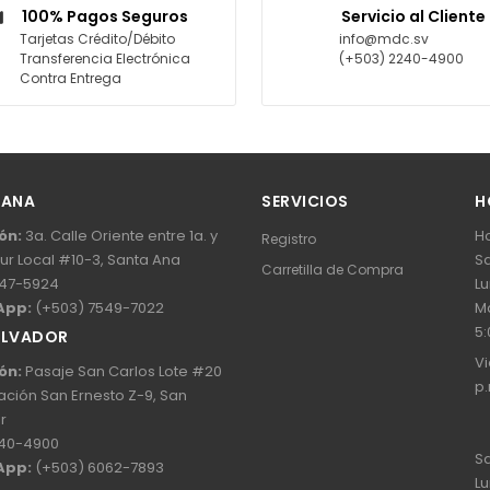
100% Pagos Seguros
Servicio al Cliente
Tarjetas Crédito/Débito
info@mdc.sv
Transferencia Electrónica
(+503) 2240-4900
Contra Entrega
 ANA
SERVICIOS
H
ón:
3a. Calle Oriente entre 1a. y
Ho
Registro
Sur Local #10-3, Santa Ana
Sa
Carretilla de Compra
47-5924
Lu
App:
(+503) 7549-7022
Ma
5:
ALVADOR
Vi
ón:
Pasaje San Carlos Lote #20
p.
ación San Ernesto Z-9, San
r
40-4900
Sa
App:
(+503) 6062-7893
Lu