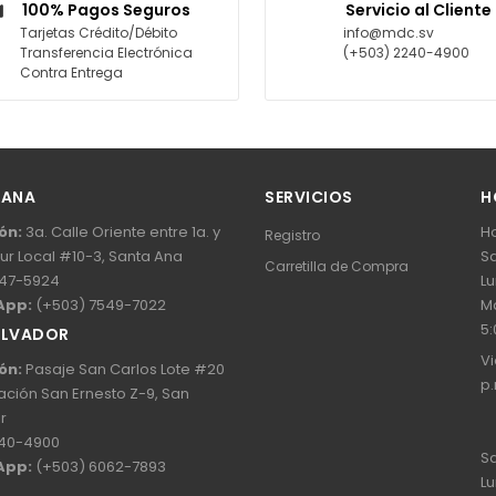
100% Pagos Seguros
Servicio al Cliente
Tarjetas Crédito/Débito
info@mdc.sv
Transferencia Electrónica
(+503) 2240-4900
Contra Entrega
 ANA
SERVICIOS
H
ón:
3a. Calle Oriente entre 1a. y
Ho
Registro
Sur Local #10-3, Santa Ana
Sa
Carretilla de Compra
47-5924
Lu
App:
(+503) 7549-7022
Ma
5:
ALVADOR
Vi
ón:
Pasaje San Carlos Lote #20
p.
ación San Ernesto Z-9, San
r
40-4900
Sa
App:
(+503) 6062-7893
Lu