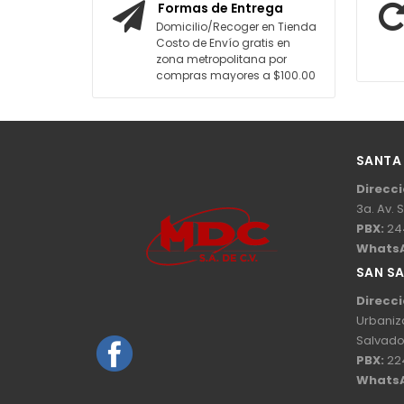
Formas de Entrega
Domicilio/Recoger en Tienda
Costo de Envío gratis en
zona metropolitana por
compras mayores a $100.00
SANTA
Direcci
3a. Av. 
PBX:
24
Whats
SAN S
Direcci
Urbaniz
Salvado
PBX:
22
Whats