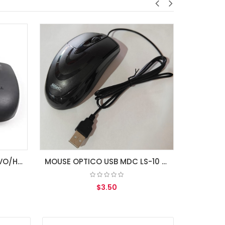
$7.
AGREGAR A
MOUSE OPTICO USB MDC LS-10 NEGRO
$3.50
AGREGAR AL CARRITO