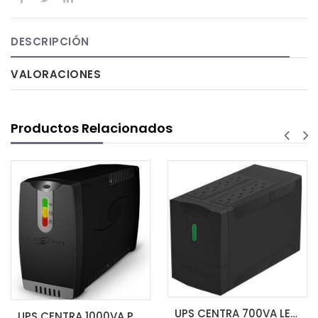
DESCRIPCIÓN
VALORACIONES
Productos Relacionados
AG
UPS CENTRA 700VA LED 8 CONTACTOS
UPS CENTRA 1000VA PLUS LED CP1000