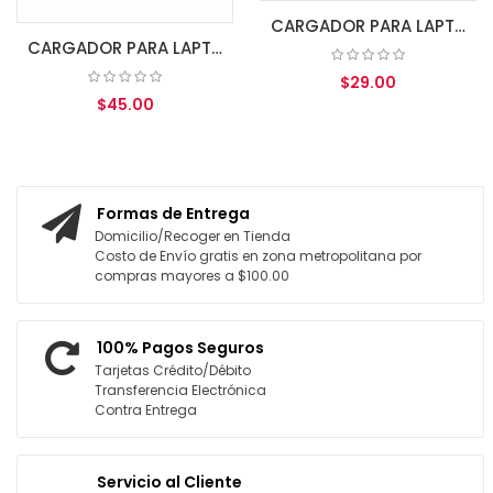
CARGADOR PARA LAPTOP/ACER 19V. 3.42A 65W 5.5*1.7MM(33)
CARGADOR PARA LAPTOP/ASUS 19V. 3.42A 65W 3.0*1.1MM(26)
$29.00
$45.00
AGREGAR AL CARRITO
AGREGAR AL CARRITO
Formas de Entrega
Domicilio/Recoger en Tienda
Costo de Envío gratis en zona metropolitana por
compras mayores a $100.00
100% Pagos Seguros
Tarjetas Crédito/Débito
Transferencia Electrónica
Contra Entrega
Servicio al Cliente