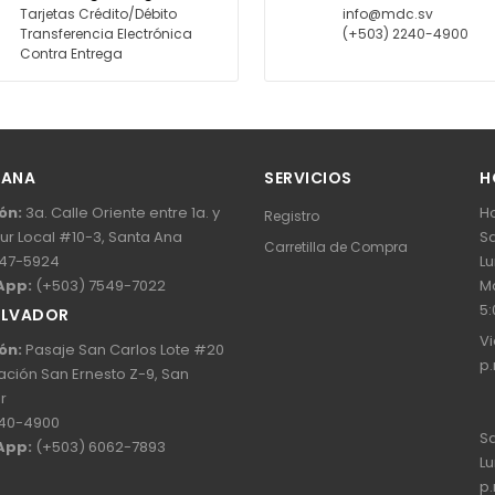
Tarjetas Crédito/Débito
info@mdc.sv
Transferencia Electrónica
(+503) 2240-4900
Contra Entrega
 ANA
SERVICIOS
H
ón:
3a. Calle Oriente entre 1a. y
Ho
Registro
Sur Local #10-3, Santa Ana
Sa
Carretilla de Compra
47-5924
Lu
App:
(+503) 7549-7022
Ma
5:
ALVADOR
Vi
ón:
Pasaje San Carlos Lote #20
p.
ación San Ernesto Z-9, San
r
40-4900
Sa
App:
(+503) 6062-7893
Lu
p.