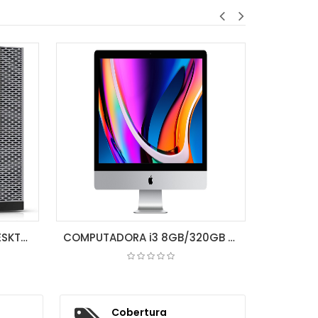
COMPUTADORA DELL/HP DESKTOP/TORRE I5 4GB/250GB (CPU) 4A. GEN.
COMPUTADORA i3 8GB/320GB APPLE iMac 21.5" INCLUYE TECLADO Y MOUSE 2A. GEN. RF
COTIZAR
Cobertura