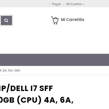
Pagar
Mi Cuenta
Mi Carretilla
 8A, 10A. GEN.
/DELL I7 SFF
GB (CPU) 4A, 6A,