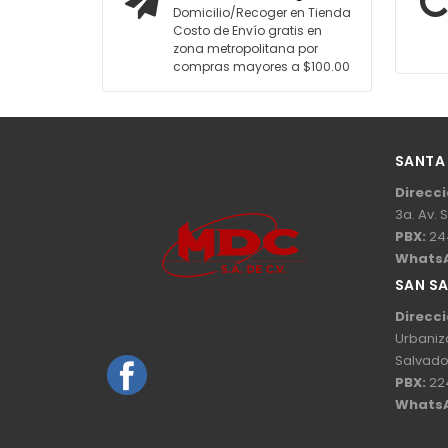
Domicilio/Recoger en Tienda
Costo de Envío gratis en
zona metropolitana por
compras mayores a $100.00
SANTA
Direcci
3a. Av. 
PBX:
24
Whats
SAN S
Direcci
Urbaniz
Salvado
PBX:
22
Whats