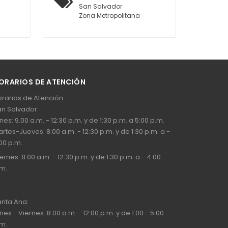
San Salvador
Zona Metropolitana
ORARIOS DE ATENCIÓN
rarios de Atención
n Salvador:
nes: 9.00 a.m. - 12:30 p.m. y de 1:30 p.m. a 5:00 p.m.
rtes-Jueves: 8:00 a.m. - 12:30 p.m. y de 1:30 p.m. a -
00 p.m.
ernes: 8:00 a.m. - 12:30 p.m. y de 1:30 p.m. a - 4:00
m.
nta Ana:
nes - Viernes: 8:00 a.m. - 12:00 p.m. y de 1:00 - 5:00
m.