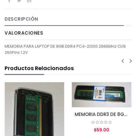
DESCRIPCIÓN
VALORACIONES
MEMORIA PARA LAPTOP DE 8GB DDR4 PC4-21300 2666MHz CL19
260Pins 1.2V
Productos Relacionados
$35.00
MEMORIA DDR3 DE 8GB 1600MHZ PC3-12800 CL11 (GM16N11/8) 240-PIN GOLDEN MEMORY (GM16N11/8G)
AGREGAR AL CARR
$59.00