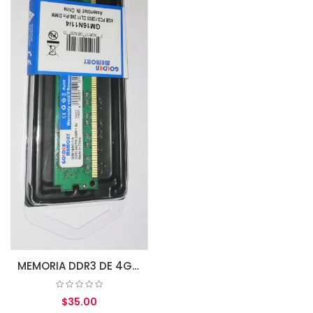
AGREGAR AL CARRITO
MEMORIA DDR3 DE 4GB 1600MHZ PC3-12800 CL11 (GM16N11/4) 240-PIN GOLDEN MEMORY