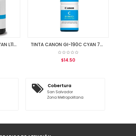
A
TINTA EPSON T664220 CYAN L110/200/210/350/355/555
TINTA CANON GI-190C CYAN 70ML
$14.50
AGREGAR AL CARRITO
Cobertura
San Salvador
Zona Metropolitana