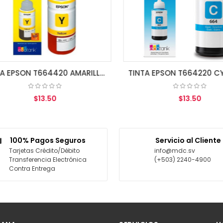
TINTA EPSON T664420 AMARILLO L110/200/210/350/355/555
$13.50
$13.50
AGREGAR AL CARRITO
AGREGAR AL CARRITO
100% Pagos Seguros
Servicio al Cliente
Tarjetas Crédito/Débito
info@mdc.sv
Transferencia Electrónica
(+503) 2240-4900
Contra Entrega