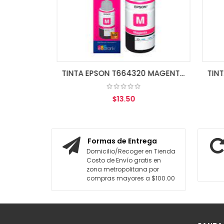
TINTA EPSON T664120 BK L110/200/210/350/355/555
TINTA EPSON T664320 MAGENTA L110/200/210/350/355/555
$13.50
ITO
AGREGAR AL CARRITO
Formas de Entrega
Domicilio/Recoger en Tienda
Costo de Envío gratis en
zona metropolitana por
compras mayores a $100.00