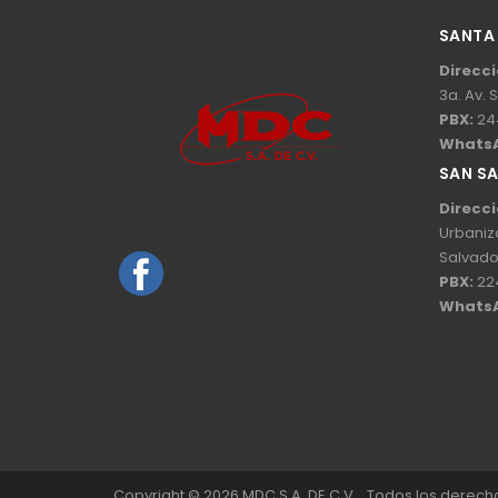
SANTA
Direcci
3a. Av. 
PBX:
24
Whats
SAN S
Direcci
Urbaniz
Salvado
PBX:
22
Whats
Copyright © 2026 MDC S.A. DE C.V. . Todos los derec