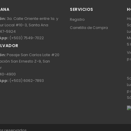
 ANA
SERVICIOS
H
ón:
3a. Calle Oriente entre 1a. y
Ho
Registro
Sur Local #10-3, Santa Ana
Sa
Carretilla de Compra
47-5924
Lu
App:
(+503) 7549-7022
Ma
5:
ALVADOR
Vi
ón:
Pasaje San Carlos Lote #20
p.
ación San Ernesto Z-9, San
r
40-4900
Sa
App:
(+503) 6062-7893
Lu
p.
Sá
hos reservados.