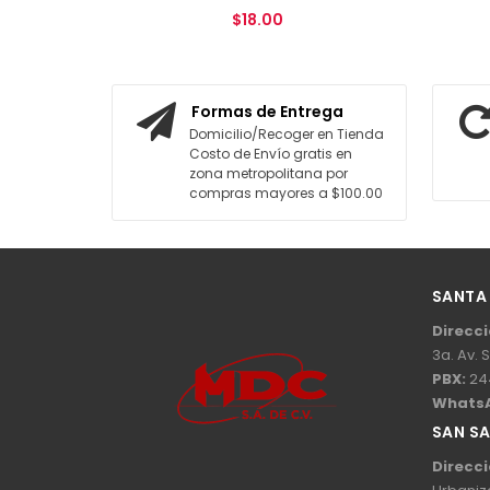
$18.00
AGREGAR AL CARRITO
Formas de Entrega
Domicilio/Recoger en Tienda
Costo de Envío gratis en
zona metropolitana por
compras mayores a $100.00
SANTA
Direcci
3a. Av. 
PBX:
24
Whats
SAN S
Direcci