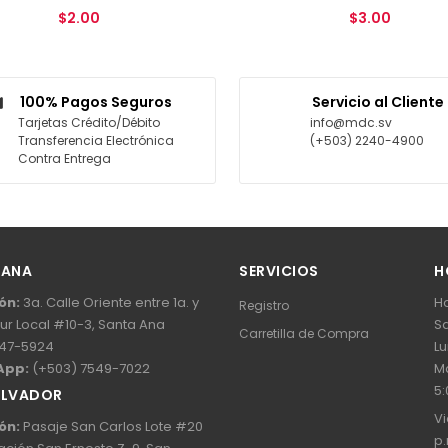
$2.00
$3.00
AGREGAR AL CARRITO
AGREGAR AL CARRITO
100% Pagos Seguros
Servicio al Cliente
Tarjetas Crédito/Débito
info@mdc.sv
Transferencia Electrónica
(+503) 2240-4900
Contra Entrega
 ANA
SERVICIOS
H
ón:
3a. Calle Oriente entre 1a. y
Ho
Registro
Sur Local #10-3, Santa Ana
Sa
Carretilla de Compra
47-5924
Lu
App:
(+503) 7549-7022
Ma
5:
ALVADOR
Vi
ón:
Pasaje San Carlos Lote #20
p.