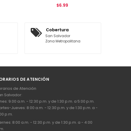
$6.99
AGREGAR AL CARRITO
Cobertura
San Salvador
Zona Metropolitana
ORARIOS DE ATENCIÓN
rarios de Atención
n Salvador:
nes: 9.00 a.m. - 12:30 p.m. y de 1:30 p.m. a 5:00 p.m.
rtes-Jueves: 8:00 a.m. - 12:30 p.m. y de 1:30 p.m. a -
00 p.m.
ernes: 8:00 a.m. - 12:30 p.m. y de 1:30 p.m. a - 4:00
m.