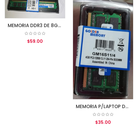
MEMORIA DDR3 DE 8GB 1600MHZ PC3-12800 CL11 (GM16N11/8) 240-PIN GOLDEN MEMORY (GM16N11/8G)
$59.00
AGREGAR AL CARRITO
MEMORIA P/LAPTOP DDR3 DE 4GB 1600MHZ PC3- 12800 CL11 (GM16S11/4) 204-PIN GOLDEN MEMORY 1.5V
$35.00