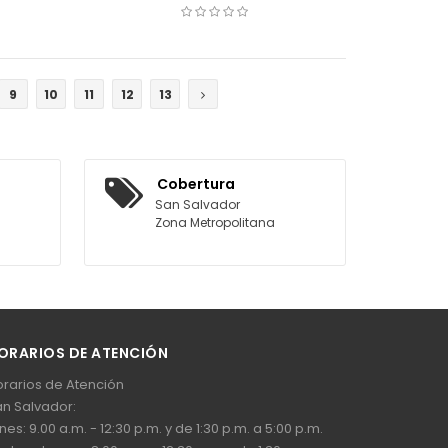
COTIZAR
9
10
11
12
13
Cobertura
San Salvador
Zona Metropolitana
ORARIOS DE ATENCIÓN
rarios de Atención
n Salvador:
nes: 9.00 a.m. - 12:30 p.m. y de 1:30 p.m. a 5:00 p.m.