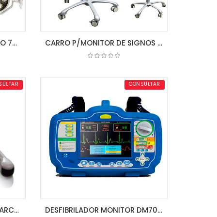
LAMPARA CIALITICA MODELO 700/700 LED
CARRO P/MONITOR DE SIGNOS VITALES MK-IS07 MEDIK
COTIZAR
SULTAR
CONSULTAR
TRANSDUCTOR VAGINAL MARCA CHISON
DESFIBRILADOR MONITOR DM7000