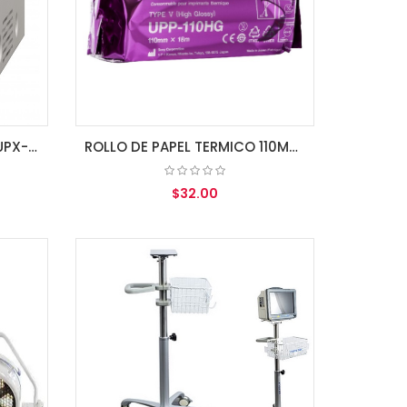
IMPRESOR TERMICO SONY UPX-898MD
ROLLO DE PAPEL TERMICO 110MM TIPO V SONY UPP110HG
$32.00
AGREGAR AL CARRITO