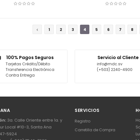
COTIZAR
COTIZAR
1
2
3
4
5
6
7
8
100% Pagos Seguros
Servicio al Cliente
Tarjetas Crédito/Débito
info@mdc.sv
Transferencia Electrónica
(+503) 2240-4900
Contra Entrega
 ANA
SERVICIOS
H
ón:
3a. Calle Oriente entre 1a. y
Ho
Registro
Sur Local #10-3, Santa Ana
Sa
Carretilla de Compra
47-5924
Lu